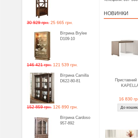
НОВИНКИ
30 929 грн.
25 665 грн.
Вітрина Brylee
D109-10
146 421 грн.
121 539 грн.
Вітрина Camilla
Приставний 
D622-80-81
KAPELL
16 830 гр
152 859 грн.
126 890 грн.
Вітрина Cardoso
957-892