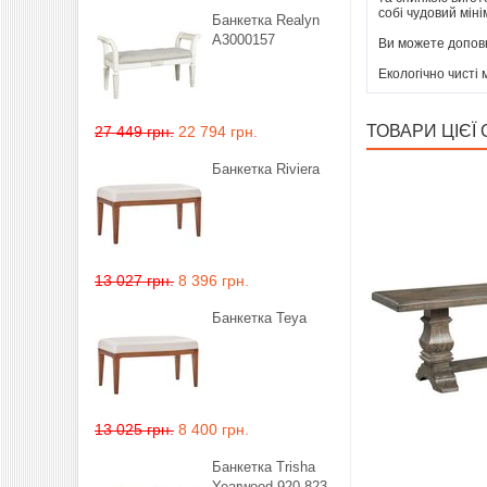
собі чудовий міні
Банкетка Realyn
A3000157
Ви можете доповн
Екологічно чисті 
ТОВАРИ ЦІЄЇ С
27 449 грн.
22 794 грн.
Банкетка Riviera
13 027 грн.
8 396 грн.
Банкетка Teya
13 025 грн.
8 400 грн.
Банкетка Trisha
Yearwood 920-823