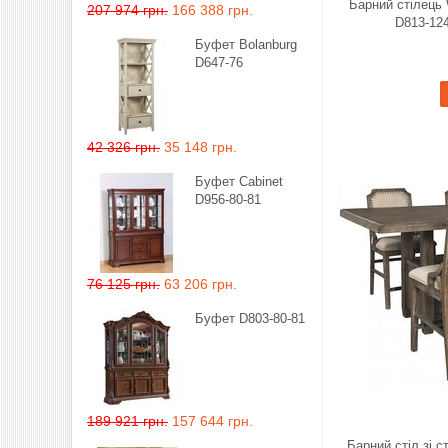
Барний стілець
207 974 грн.
166 388 грн.
D813-12
Буфет Bolanburg
D647-76
42 326 грн.
35 148 грн.
Буфет Cabinet
D956-80-81
76 125 грн.
63 206 грн.
Буфет D803-80-81
189 921 грн.
157 644 грн.
Барний стіл зі с