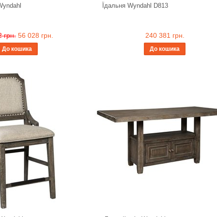
Wyndahl
Їдальня Wyndahl D813
 грн.
56 028 грн.
240 381 грн.
До кошика
До кошика