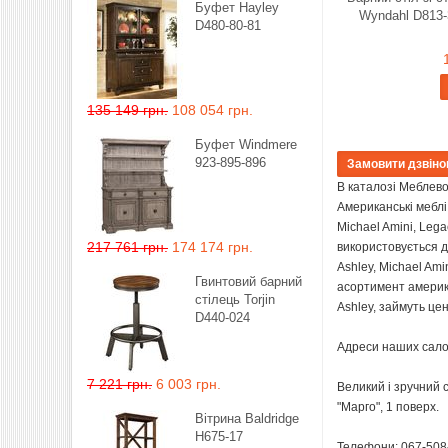
Буфет Hayley
Wyndahl D813-
D480-80-81
135 149 грн.
108 054 грн.
Буфет Windmere
923-895-896
В каталозі Меблевої
Американські меблі 
Michael Amini, Leg
217 761 грн.
174 174 грн.
використовується д
Ashley, Michael Ami
Гвинтовий барний
асортимент американ
стілець Torjin
Ashley, займуть це
D440-024
Адреси наших салоні
7 221 грн.
6 003 грн.
Великий і зручний 
"Марго", 1 поверх.
Вітрина Baldridge
H675-17
Телефони: 067-508-