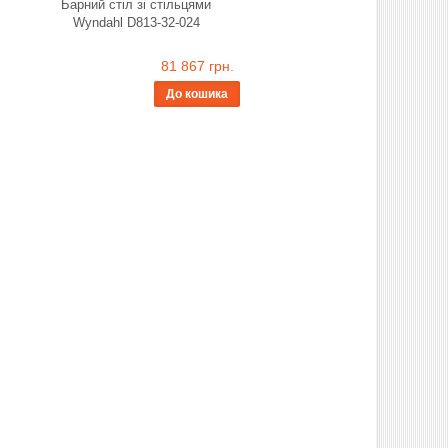
Барний стіл зі стільцями
Wyndahl D813-32-024
81 867 грн.
До кошика