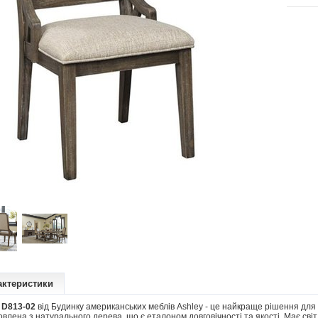
актеристики
 D813-02
від Будинку американських меблів Ashley - це найкраще рішення для 
влена ​​з натурального дерева, що є еталоном довговічності та якості. Має св