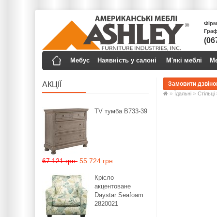
Фірм
Граф
(06
Мебус
Наявність у салоні ​
М'які меблі
Ме
АКЦІЇ
»
»
Їдальнi
Стільці
TV тумба B733-39
67 121 грн.
55 724 грн.
Крiсло
акцентоване
Daystar Seafoam
2820021