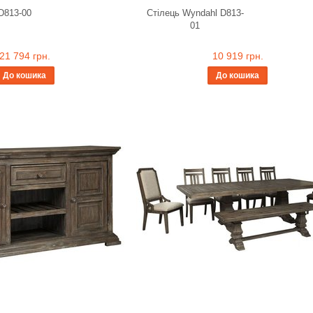
D813-00
Стілець Wyndahl D813-
01
21 794 грн.
10 919 грн.
До кошика
До кошика