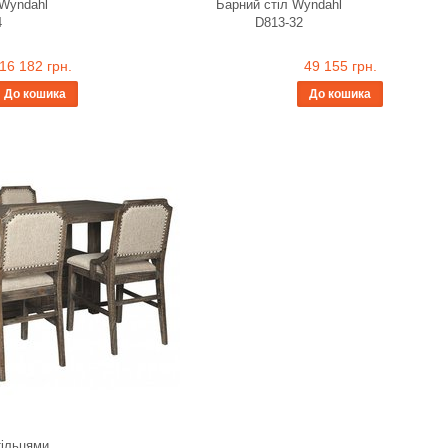
 Wyndahl
Барний стіл Wyndahl
4
D813-32
16 182 грн.
49 155 грн.
До кошика
До кошика
тільцями