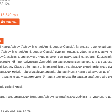
32-124
113 840 грн.
До кошика
 лавки Ashley (Ashley, Michael Amini, Legacy Classic), Ви зможете легко вибрат
(Ashley, Michael Amini, Legacy Classic) відрізняються: комфортністю, класичн
acy Classic використовують лише високоякісні натуральні матеріали. Каркас зб
овговічний пінополіуретан. Для оббивки застосовується натуральна шкіра, екош
ni, Legacy Classic або інших елітних меблів від українських виробників, якщо 
ських меблів - від стільців до диванів, від настільних ламп з абажуром до м'я
нтральне місце у вашому домі. У наших шоу румах, Ви завжди знайдете або вигі
в в місті Києві:
салон американських (концерн Ashley) та українських меблів з натурального де
31-60, 093-186-89-78