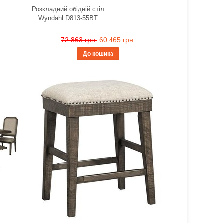
Розкладний обідній стіл
Wyndahl D813-55BT
72 863 грн.
60 465 грн.
До кошика