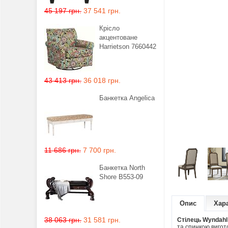
45 197 грн.
37 541 грн.
Крісло
акцентоване
Harrietson 7660442
43 413 грн.
36 018 грн.
Банкетка Angelica
11 686 грн.
7 700 грн.
Банкетка North
Shore B553-09
Опис
Хар
38 063 грн.
31 581 грн.
Стілець Wyndahl
та спинкою вигото