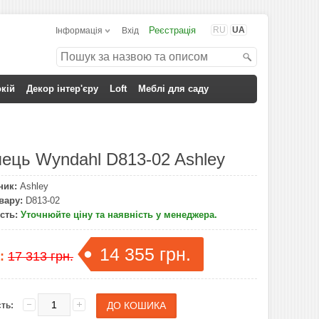
Реєстрація
RU
UA
Інформація
Вхід
кій
Декор інтер'єру
Loft
Меблі для саду
лець Wyndahl D813-02 Ashley
ник:
Ashley
вару:
D813-02
сть:
Уточнюйте ціну та наявність у менеджера.
14 355 грн.
а:
17 313 грн.
сть: