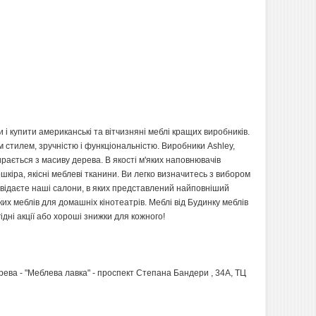
и і купити американські та вітчизняні меблі кращих виробників.
им стилем, зручністю і функціональністю. Виробники Ashley,
ирається з масиву дерева. В якості м'яких наповнювачів
кіра, якісні меблеві тканини. Ви легко визначитесь з вибором
відвідаєте наші салони, в яких представлений найповніший
ких меблів для домашніх кінотеатрів. Меблі від Будинку меблів
дні акції або хороші знижки для кожного!
рева - "Меблева лавка" - проспект Степана Бандери , 34А, ТЦ