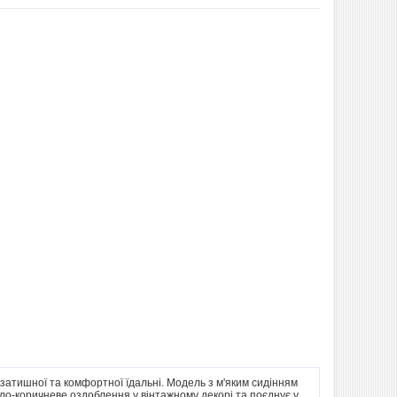
затишної та комфортної їдальні. Модель з м'яким сидінням
ітло-коричневе оздоблення у вінтажному декорі та поєднує у