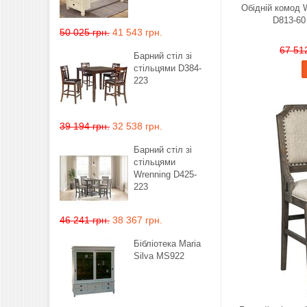
Обідній комод 
D813-60
50 025 грн.
41 543 грн.
67 512
Барний стіл зі
стільцями D384-
223
39 194 грн.
32 538 грн.
Барний стіл зі
стільцями
Wrenning D425-
223
46 241 грн.
38 367 грн.
Бібліотека Maria
Silva MS922