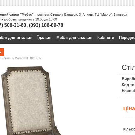
овий салон "Мебус":
проспект Степана Бандери, 34А, Київ, ТЦ "Марго", 1 поверх
ік роботи:
щоденно з 10:00 до 18:00
7) 508-31-60
(093) 186-89-78
,
блі для вітальні
Їдальнi
Меблі для спальні
Кабінети
Передпо
»
Стілець Wyndahl D813-02
Сті
Вироб
Код то
Наявні
Цін
Кількі