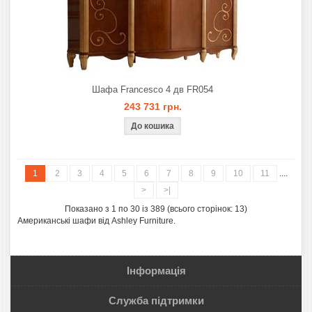
Шафа Francesco 4 дв FR054
243 731 грн.
1
2
3
4
5
6
7
8
9
10
11
....
>
>|
Показано з 1 по 30 із 389 (всього сторінок: 13)
Американські шафи від Ashley Furniture.
Інформація
Служба підтримки