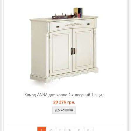
Комод ANNA для холла 2-х дверный 1 ящик
29 276 грн.
1
2
3
4
>
>|