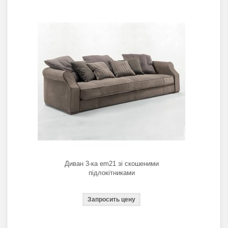
Диван 3-ка em21 зі скошеними
підлокітниками