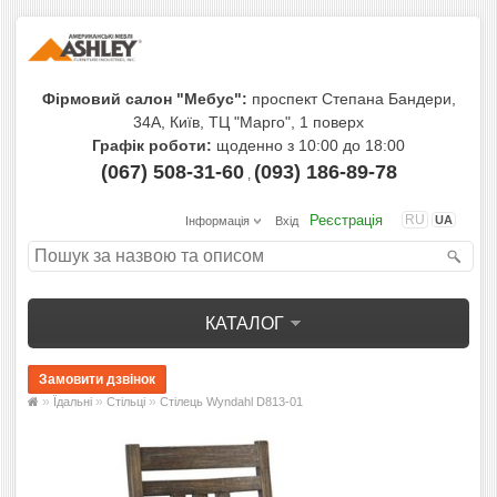
Фірмовий салон "Мебус":
проспект Степана Бандери,
34А, Київ, ТЦ "Марго", 1 поверх
Графік роботи:
щоденно з 10:00 до 18:00
(067) 508-31-60
(093) 186-89-78
,
Реєстрація
RU
UA
Інформація
Вхід
КАТАЛОГ
»
»
»
Їдальнi
Стільці
Стілець Wyndahl D813-01