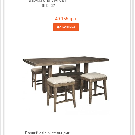
Барний стіл Wyndahl
D813-32
49 155 грн.
До кошика
Барний стіл зі стільцями