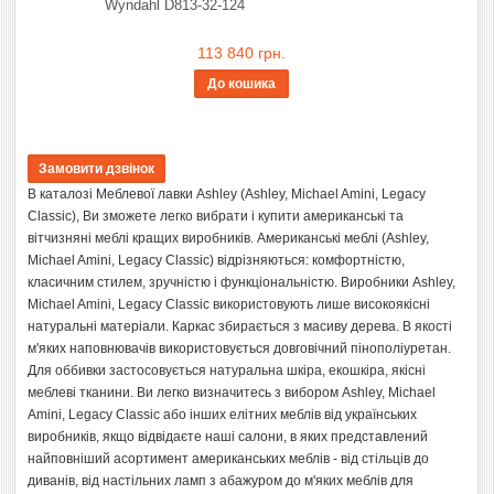
Wyndahl D813-32-124
113 840 грн.
До кошика
В каталозі Меблевої лавки Ashley (Ashley, Michael Amini, Legacy
Classic), Ви зможете легко вибрати і купити американські та
вітчизняні меблі кращих виробників. Американські меблі (Ashley,
Michael Amini, Legacy Classic) відрізняються: комфортністю,
класичним стилем, зручністю і функціональністю. Виробники Ashley,
Michael Amini, Legacy Classic використовують лише високоякісні
натуральні матеріали. Каркас збирається з масиву дерева. В якості
м'яких наповнювачів використовується довговічний пінополіуретан.
Для оббивки застосовується натуральна шкіра, екошкіра, якісні
меблеві тканини. Ви легко визначитесь з вибором Ashley, Michael
Amini, Legacy Classic або інших елітних меблів від українських
виробників, якщо відвідаєте наші салони, в яких представлений
найповніший асортимент американських меблів - від стільців до
диванів, від настільних ламп з абажуром до м'яких меблів для