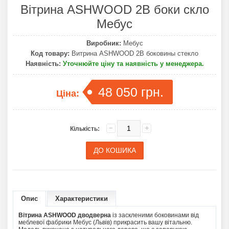
Вітрина ASHWOOD 2В боки скло
Мебус
Виробник:
Мебус
Код товару:
Витрина ASHWOOD 2В боковины стекло
Наявність:
Уточнюйте ціну та наявність у менеджера.
48 050 грн.
Ціна:
Кількість:
Опис
Характеристики
Вітрина ASHWOOD дводверна
із заскленими боковинами від
меблевої фабрики Мебус (Львів) прикрасить вашу вiтальню.