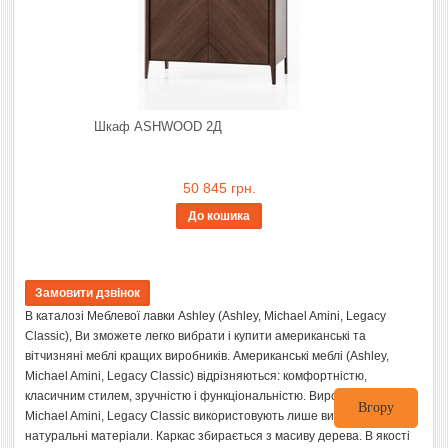
Шкаф ASHWOOD 2Д
50 845 грн.
До кошика
В каталозі Меблевої лавки Ashley (Ashley, Michael Amini, Legacy
Classic), Ви зможете легко вибрати і купити американські та
вітчизняні меблі кращих виробників. Американські меблі (Ashley,
Michael Amini, Legacy Classic) відрізняються: комфортністю,
класичним стилем, зручністю і функціональністю. Виробники Ashley,
Вгору
Michael Amini, Legacy Classic використовують лише високоякісні
натуральні матеріали. Каркас збирається з масиву дерева. В якості