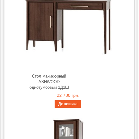
Стол маникюрный
ASHWOOD
однотумбовый 1Д1Ш
22 780 грн.
До кошика