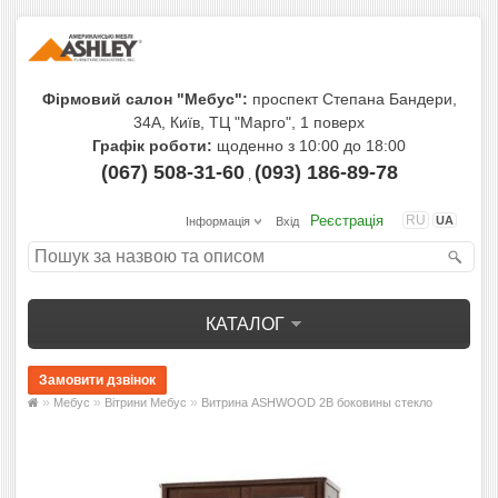
Фірмовий салон "Мебус":
проспект Степана Бандери,
34А, Київ, ТЦ "Марго", 1 поверх
Графік роботи:
щоденно з 10:00 до 18:00
(067) 508-31-60
(093) 186-89-78
,
Реєстрація
RU
UA
Інформація
Вхід
КАТАЛОГ
»
»
»
Мебус
Вітрини Мебус
Витрина ASHWOOD 2В боковины стекло