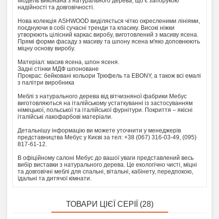
Модель виконана з натурального дерева, що є запорукою
надійності та довговічності.
Нова колекція ASHWOOD виділяється чітко окресленими лініями,
поєднуючи в собі сучасні тренди та класику. Високі ніжки
утворюють цілісний каркас виробу, виготовлений з масиву ясена.
Прямі форми фасаду з масиву та шпону ясена м'яко доповнюють
міцну основу виробу.
Матеріал: масив ясена, шпон ясеня.
Задні стінки МДФ шпоноване
Прокрас: бейковані кольори Трюфель та EBONY, а також всі емалі
з палітри виробника
Меблі з натурального дерева від вітчизняної фабрики Мебус
виготовляються на італійському устаткуванні із застосуванням
німецької, польської та італійської фурнітури. Покриття – якісні
італійські лакофарбові матеріали.
Детальнішу інформацію ви можете уточнити у менеджерів
представництва Мебус у Києві за тел: +38 (067) 316-03-49, (095)
817-61-12.
В офіційному салоні Мебус до вашої уваги представлений весь
вибір виставки з натурального дерева. Це екологічно чисті, міцні
та довговічні меблі для спальні, вітальні, кабінету, передпокою,
їдальні та дитячої кімнати.
ТОВАРИ ЦІЄЇ СЕРІЇ (28)