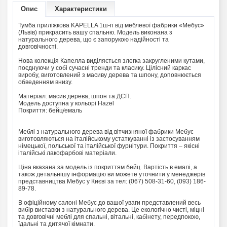
Опис
Характеристики
Тумба приліжкова KAPELLA 1ш-п від меблевої фабрики «Мебус»
(Львів) прикрасить вашу спальню. Модель виконана з
натурального дерева, що є запорукою надійності та
довговічності.
Нова колекція Капелла виділяється злегка закругленими кутами,
поєднуючи у собі сучасні тренди та класику. Цілісний каркас
виробу, виготовлений з масиву дерева та шпону, доповнюється
обведенням внизу.
Матеріал: масив дерева, шпон та ДСП.
Модель доступна у кольорі Hazel
Покриття: бейц/емаль
Меблі з натурального дерева від вітчизняної фабрики Мебус
виготовляються на італійському устаткуванні із застосуванням
німецької, польської та італійської фурнітури. Покриття – якісні
італійські лакофарбові матеріали.
Ціна вказана за модель із покриттям бейц. Вартість в емалі, а
також детальнішу інформацію ви можете уточнити у менеджерів
представництва Мебус у Києві за тел: (067) 508-31-60, (093) 186-
89-78.
В офіційному салоні Мебус до вашої уваги представлений весь
вибір виставки з натурального дерева. Це екологічно чисті, міцні
та довговічні меблі для спальні, вітальні, кабінету, передпокою,
їдальні та дитячої кімнати.