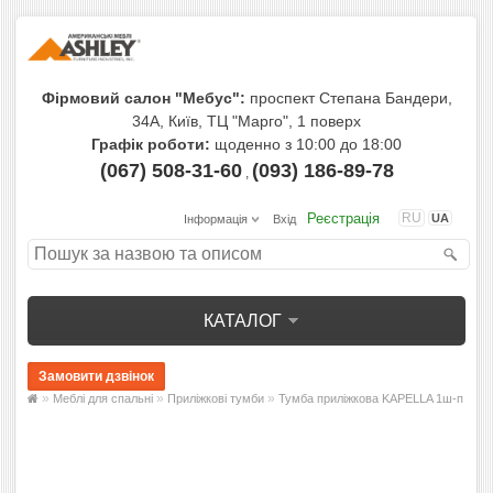
Фірмовий салон "Мебус":
проспект Степана Бандери,
34А, Київ, ТЦ "Марго", 1 поверх
Графік роботи:
щоденно з 10:00 до 18:00
(067) 508-31-60
(093) 186-89-78
,
Реєстрація
RU
UA
Інформація
Вхід
КАТАЛОГ
»
»
»
Меблі для спальні
Приліжкові тумби
Тумба приліжкова KAPELLA 1ш-п