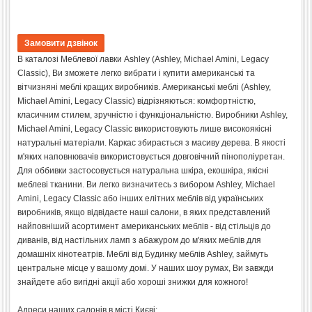
В каталозі Меблевої лавки Ashley (Ashley, Michael Amini, Legacy
Classic), Ви зможете легко вибрати і купити американські та
вітчизняні меблі кращих виробників. Американські меблі (Ashley,
Michael Amini, Legacy Classic) відрізняються: комфортністю,
класичним стилем, зручністю і функціональністю. Виробники Ashley,
Michael Amini, Legacy Classic використовують лише високоякісні
натуральні матеріали. Каркас збирається з масиву дерева. В якості
м'яких наповнювачів використовується довговічний пінополіуретан.
Для оббивки застосовується натуральна шкіра, екошкіра, якісні
меблеві тканини. Ви легко визначитесь з вибором Ashley, Michael
Amini, Legacy Classic або інших елітних меблів від українських
виробників, якщо відвідаєте наші салони, в яких представлений
найповніший асортимент американських меблів - від стільців до
диванів, від настільних ламп з абажуром до м'яких меблів для
домашніх кінотеатрів. Меблі від Будинку меблів Ashley, займуть
центральне місце у вашому домі. У наших шоу румах, Ви завжди
знайдете або вигідні акції або хороші знижки для кожного!
Адреси наших салонів в місті Києві: