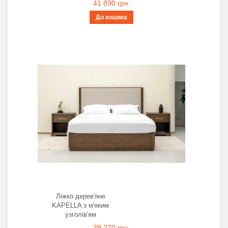
41 890 грн.
До кошика
Ліжко дерев'яне
KAPELLA з м'яким
узголів'ям
39 270 грн.