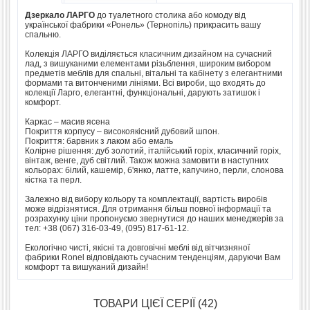
Дзеркало ЛАРГО
до туалетного столика або комоду від
української фабрики «Ронель» (Тернопіль) прикрасить вашу
спальню.
Колекція ЛАРГО виділяється класичним дизайном на сучасний
лад, з вишуканими елементами різьблення, широким вибором
предметів меблів для спальні, вітальні та кабінету з елегантними
формами та витонченими лініями. Всі вироби, що входять до
колекції Ларго, елегантні, функціональні, дарують затишок і
комфорт.
Каркас – масив ясена
Покриття корпусу – високоякісний дубовий шпон.
Покриття: барвник з лаком або емаль
Колірне рішення: дуб золотий, італійський горіх, класичний горіх,
вінтаж, венге, дуб світлий. Також можна замовити в наступних
кольорах: білий, кашемір, б'янко, латте, капучино, перли, слонова
кістка та перл.
Залежно від вибору кольору та комплектації, вартість виробів
може відрізнятися. Для отримання більш повної інформації та
розрахунку ціни пропонуємо звернутися до наших менеджерів за
тел: +38 (067) 316-03-49, (095) 817-61-12.
Екологічно чисті, якісні та довговічні меблі від вітчизняної
фабрики Ronel відповідають сучасним тенденціям, даруючи Вам
комфорт та вишуканий дизайн!
ТОВАРИ ЦІЄЇ СЕРІЇ (42)