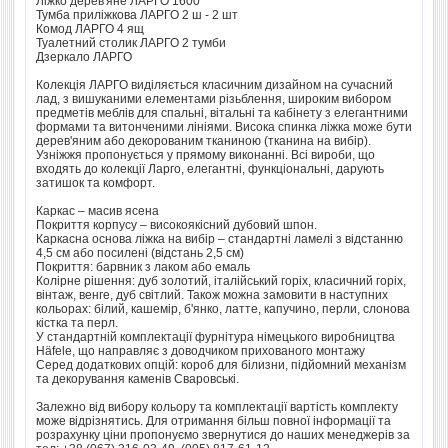
Ліжко дерев'яне ЛАРГО 1600
Тумба приліжкова ЛАРГО 2 ш - 2 шт
Комод ЛАРГО 4 ящ
Туалетний столик ЛАРГО 2 тумби
Дзеркало ЛАРГО
Колекція ЛАРГО виділяється класичним дизайном на сучасний
лад, з вишуканими елементами різьблення, широким вибором
предметів меблів для спальні, вітальні та кабінету з елегантними
формами та витонченими лініями. Висока спинка ліжка може бути
дерев'яним або декорованим тканиною (тканина на вибір).
Узніжжя пропонується у прямому виконанні. Всі вироби, що
входять до колекції Ларго, елегантні, функціональні, дарують
затишок та комфорт.
Каркас – масив ясена
Покриття корпусу – високоякісний дубовий шпон.
Каркасна основа ліжка на вибір – стандартні ламелі з відстанню
4,5 см або посилені (відстань 2,5 см)
Покриття: барвник з лаком або емаль
Колірне рішення: дуб золотий, італійський горіх, класичний горіх,
вінтаж, венге, дуб світлий. Також можна замовити в наступних
кольорах: білий, кашемір, б'янко, латте, капучино, перли, слонова
кістка та перл.
У стандартній комплектації фурнітура німецького виробництва
Häfele, що направляє з доводчиком прихованого монтажу
Серед додаткових опцій: короб для білизни, підйомний механізм
та декорування каменів Сваровські.
Залежно від вибору кольору та комплектації вартість комплекту
може відрізнятись. Для отримання більш повної інформації та
розрахунку ціни пропонуємо звернутися до наших менеджерів за