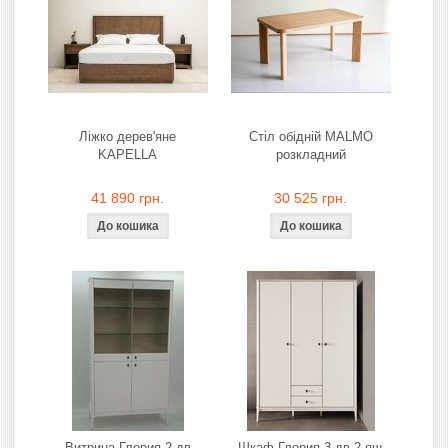
Ліжко дерев'яне
Стіл обідній MALMO
KAPELLA
розкладний
41 890 грн.
30 525 грн.
Витрина Глория 2 дв
Шкаф Глория 3 дв 2 ящ