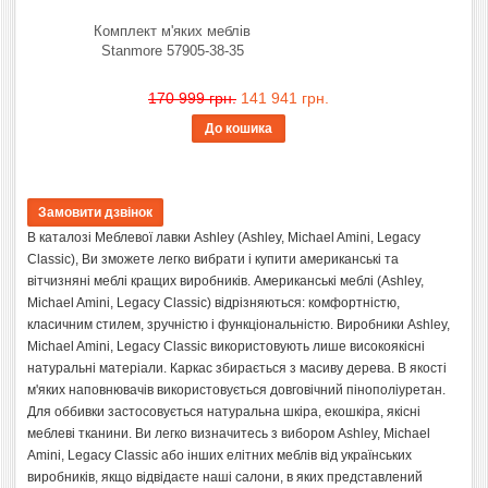
Комплект м'яких меблів
Stanmore 57905-38-35
170 999 грн.
141 941 грн.
До кошика
В каталозі Меблевої лавки Ashley (Ashley, Michael Amini, Legacy
Classic), Ви зможете легко вибрати і купити американські та
вітчизняні меблі кращих виробників. Американські меблі (Ashley,
Michael Amini, Legacy Classic) відрізняються: комфортністю,
класичним стилем, зручністю і функціональністю. Виробники Ashley,
Michael Amini, Legacy Classic використовують лише високоякісні
натуральні матеріали. Каркас збирається з масиву дерева. В якості
м'яких наповнювачів використовується довговічний пінополіуретан.
Для оббивки застосовується натуральна шкіра, екошкіра, якісні
меблеві тканини. Ви легко визначитесь з вибором Ashley, Michael
Amini, Legacy Classic або інших елітних меблів від українських
виробників, якщо відвідаєте наші салони, в яких представлений