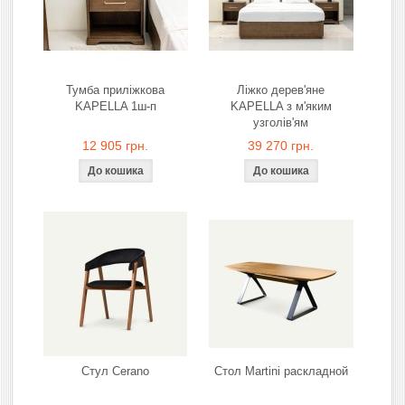
Тумба приліжкова
Ліжко дерев'яне
KAPELLA 1ш-п
KAPELLA з м'яким
узголів'ям
12 905 грн.
39 270 грн.
Стул Cerano
Стол Martini раскладной