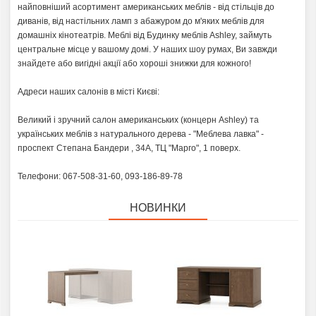
найповніший асортимент американських меблів - від стільців до
диванів, від настільних ламп з абажуром до м'яких меблів для
домашніх кінотеатрів. Меблі від Будинку меблів Ashley, займуть
центральне місце у вашому домі. У наших шоу румах, Ви завжди
знайдете або вигідні акції або хороші знижки для кожного!
Адреси наших салонів в місті Києві:
Великий і зручний салон американських (концерн Ashley) та
українських меблів з натурального дерева - "Меблева лавка" -
проспект Степана Бандери , 34А, ТЦ "Марго", 1 поверх.
Телефони: 067-508-31-60, 093-186-89-78
НОВИНКИ