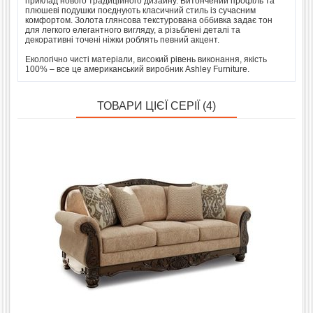
приклад нового традиційного дизайну. Витончений профіль та
плюшеві подушки поєднують класичний стиль із сучасним
комфортом. Золота глянсова текстурована оббивка задає тон
для легкого елегантного вигляду, а різьблені деталі та
декоративні точені ніжки роблять певний акцент.
Екологічно чисті матеріали, високий рівень виконання, якість
100% – все це американський виробник Ashley Furniture.
ТОВАРИ ЦІЄЇ СЕРІЇ (4)