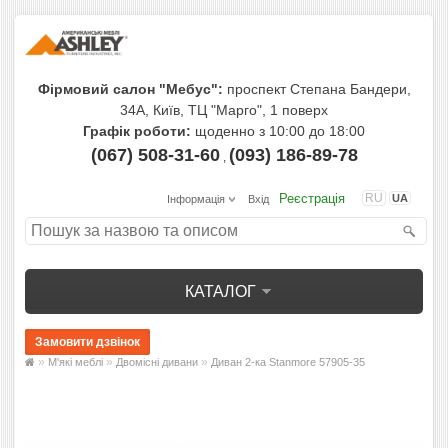
Фірмовий салон "Мебус":
проспект Степана Бандери,
34А, Київ, ТЦ "Марго", 1 поверх
Графік роботи:
щоденно з 10:00 до 18:00
(067) 508-31-60
(093) 186-89-78
,
Реєстрація
RU
UA
Інформація
Вхід
КАТАЛОГ
»
»
»
М'які меблі
Двомісні дивани
Диван 2-ка Stanmore 57905-35