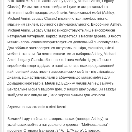
В каталозі Меблевої лавки Ashley (Ashley, Michael Amini, Legacy
Classic), Ви зможете легко вибрати і купити американські та
вітчизняні меблі кращих виробників. Американські меблі (Ashley,
Michael Amini, Legacy Classic) відрізняються: комфортністю,
класичним стилем, зручністю і функціональністю. Виробники Ashley,
Michael Amini, Legacy Classic використовують лише високоякісні
натуральні матеріали. Каркас збирається з масиву дерева. В якості
м'яких наповнювачів використовується довговічний пінополіуретан.
Для оббивки застосовується натуральна шкіра, екошкіра, якісні
меблеві тканини. Ви легко визначитесь з вибором Ashley, Michael
Amini, Legacy Classic або інших елітних меблів від українських
виробників, якщо відвідаєте наші салони, в яких представлений
найповніший асортимент американських меблів - від стільців до
диванів, від настільних ламп з абажуром до м'яких меблів для
домашніх кінотеатрів. Меблі від Будинку меблів Ashley, займуть
центральне місце у вашому домі. У наших шоу румах, Ви завжди
знайдете або вигідні акції або хороші знижки для кожного!
Адреси наших салонів в місті Києві:
Великий і зручний салон американських (концерн Ashley) та
українських меблів з натурального дерева - "Меблева лавка" -
проспект Степана Бандери , 34А, ТЦ "Марго", 1 поверх.