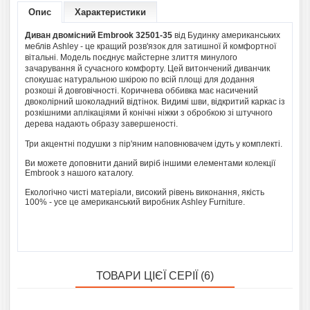
Опис
Характеристики
Диван двомісний Embrook 32501-35
від Будинку американських
меблів Ashley - це кращий розв'язок для затишної й комфортної
вітальні. Модель поєднує майстерне злиття минулого
зачарування й сучасного комфорту. Цей витончений диванчик
спокушає натуральною шкірою по всій площі для додання
розкоші й довговічності. Коричнева оббивка має насичений
двоколірний шоколадний відтінок. Видимі шви, відкритий каркас із
розкішними аплікаціями й конічні ніжки з обробкою зі штучного
дерева надають образу завершеності.
Три акцентні подушки з пір'яним наповнювачем ідуть у комплекті.
Ви можете доповнити даний виріб іншими елементами колекції
Embrook з нашого каталогу.
Екологічно чисті матеріали, високий рівень виконання, якість
100% - усе це американський виробник Ashley Furnіture.
ТОВАРИ ЦІЄЇ СЕРІЇ (6)