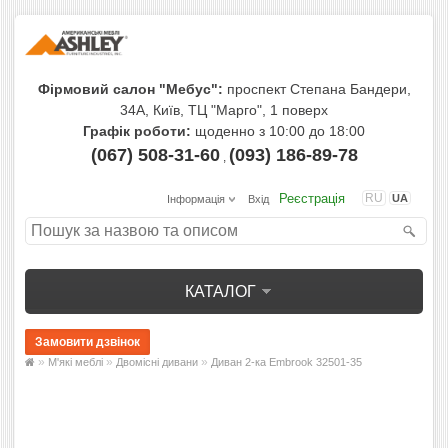
Фірмовий салон "Мебус":
проспект Степана Бандери,
34А, Київ, ТЦ "Марго", 1 поверх
Графік роботи:
щоденно з 10:00 до 18:00
(067) 508-31-60
(093) 186-89-78
,
Реєстрація
RU
UA
Інформація
Вхід
КАТАЛОГ
»
»
»
М'які меблі
Двомісні дивани
Диван 2-ка Embrook 32501-35