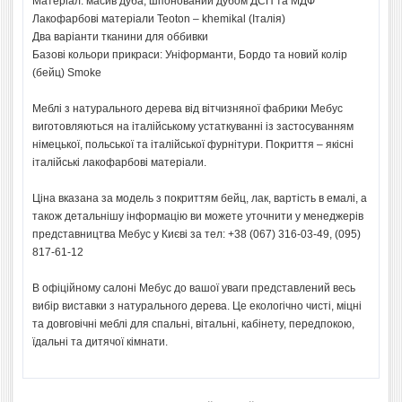
Матеріал: масив дуба, шпонований дубом ДСП та МДФ
Лакофарбові матеріали Teoton – khemikal (Італія)
Два варіанти тканини для оббивки
Базові кольори прикраси: Уніформанти, Бордо та новий колір
(бейц) Smoke
Меблі з натурального дерева від вітчизняної фабрики Мебус
виготовляються на італійському устаткуванні із застосуванням
німецької, польської та італійської фурнітури. Покриття – якісні
італійські лакофарбові матеріали.
Ціна вказана за модель з покриттям бейц, лак, вартість в емалі, а
також детальнішу інформацію ви можете уточнити у менеджерів
представництва Мебус у Києві за тел: +38 (067) 316-03-49, (095)
817-61-12
В офіційному салоні Мебус до вашої уваги представлений весь
вибір виставки з натурального дерева. Це екологічно чисті, міцні
та довговічні меблі для спальні, вітальні, кабінету, передпокою,
їдальні та дитячої кімнати.