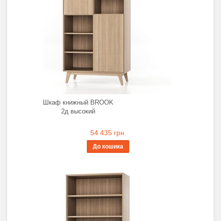
Шкаф книжный BROOK
2д высокий
54 435 грн.
До кошика