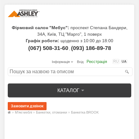
Фірмовий салон "Мебус":
проспект Степана Бандери,
34А, Київ, ТЦ "Марго", 1 поверх
Графік роботи:
щоденно з 10:00 до 18:00
(067) 508-31-60
(093) 186-89-78
,
Реєстрація
RU
UA
Інформація
Вхід
КАТАЛОГ
»
»
»
М'які меблі
Банкетки, отоманки
Банкетка BROOK