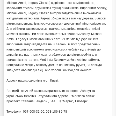
Michael Amini, Legacy Classic) відрізняються: комфортністю,
класичним стилем, зручністю і функціональністю. Виробники Ashley,
Michael Amini, Legacy Classic використовують лише високоякісні
натуральні матеріали. Каркас збирається з масиву дерева. В якості
м'яких наповнювачів використовується довговічний пінополіуретан.
Для оббивки застосовується натуральна шкіра, екошкіра, якісні
меблеві тканини. Ви легко визначитесь з вибором Ashley, Michael
Amini, Legacy Classic або інших елітних меблів від українських
виробників, якщо відвідаєте наші салони, в яких представлений
найповніший асортимент американських меблів - від стільців до
диванів, від настільних ламп з абажуром до м'яких меблів для
домашніх кінотеатрів. Меблі від Будинку меблів Ashley, займуть
центральне місце у вашому домі. У наших шоу румах, Ви завжди
знайдете або вигідні акції або хороші знижки для кожного!
Адреси наших салонів в місті Києві:
Великий і зручний салон американських (концерн Ashley) та
українських меблів з натурального дерева - "Меблева лавка" -
проспект Степана Бандери , 34А, ТЦ "Марго", 1 поверх.
Телефони: 067-508-31-60, 093-186-89-78