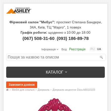
Фірмовий салон "Мебус":
проспект Степана Бандери,
34А, Київ, ТЦ "Марго", 1 поверх
Графік роботи:
щоденно з 10:00 до 18:00
(067) 508-31-60
(093) 186-89-78
,
Реєстрація
RU
UA
Інформація
Вхід
КАТАЛОГ
»
»
»
Меблі для спальні
Дзеркала
Дзеркало акцентне Diza A8010103