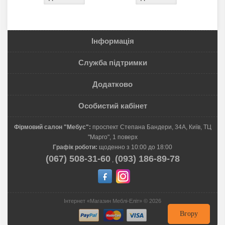
Інформація
Служба підтримки
Додатково
Особистий кабінет
Фірмовий салон "Мебус":
проспект Степана Бандери, 34А, Київ, ТЦ
"Марго", 1 поверх
Графік роботи:
щоденно з 10:00 до 18:00
(067) 508-31-60
(093) 186-89-78
,
Інтернет «Магазин Меблі-Еліт» © 2026
Вгору