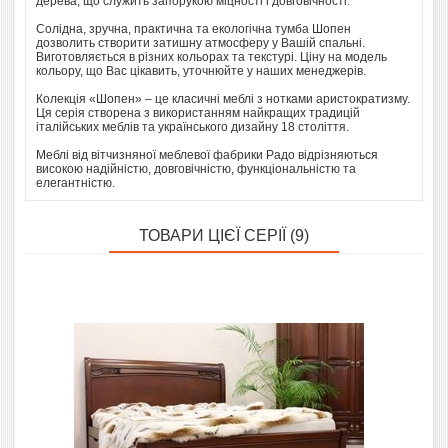
дерева, що служить запорукою міцності і довговічності.
Солідна, зручна, практична та екологічна тумба Шопен
дозволить створити затишну атмосферу у Вашій спальні.
Виготовляється в різних кольорах та текстурі. Ціну на модель
кольору, що Вас цікавить, уточнюйте у наших менеджерів.
Колекція «Шопен» – це класичні меблі з нотками аристократизму.
Ця серія створена з використанням найкращих традицій
італійських меблів та українського дизайну 18 століття.
Меблі від вітчизняної меблевої фабрики Радо відрізняються
високою надійністю, довговічністю, функціональністю та
елегантністю.
ТОВАРИ ЦІЄЇ СЕРІЇ (9)