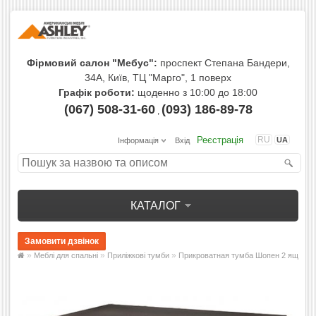
Фірмовий салон "Мебус":
проспект Степана Бандери,
34А, Київ, ТЦ "Марго", 1 поверх
Графік роботи:
щоденно з 10:00 до 18:00
(067) 508-31-60
(093) 186-89-78
,
Реєстрація
RU
UA
Інформація
Вхід
КАТАЛОГ
»
»
»
Меблі для спальні
Приліжкові тумби
Прикроватная тумба Шопен 2 ящ