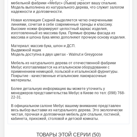
мебельной фабрики «Мебус» (Львов) украсит вашу спальню.
Модель выполнена из натурального дерева, что служит залогом
надежности и долговечности.
Новая коллекция Сидней выделяется четко очерченными
линиями, сочетая в себе современные тренды и классику.
Высокие ножки формируют целостный каркас изделия,
изготовленный из массива бука. Прямые формы фасада из
массива и шпона бука мягко дополняют прочную основу изделия.
Материал: массив бука, шпон и ДСП.
Выдвижной ящик
Модель доступна в двух цветах - Walnut и Greygoose
Мебель из натурального дерева от отечественной фабрики
Мебус изготавливается на итальянском оборудовании с
применением немецкой, польской и итальянской фурнитуры.
Покрытие - качественные итальянские лакокрасочные
материалы.
Более детальную информацию вы можете уточнить у
менеджеров представительства Мебус в Киеве по тел: (098) 768-
22-31.
В официальном салоне Мебус вашему вниманию представлен
весь выбор выставки из натурального дерева. Это экологически
чистая, прочная и долговечная мебель для спальни, гостиной,
кабинета, прихожей, столовой и детской комнаты.
ТОВАРЫ ЭТОЙ СЕРИИ (50)