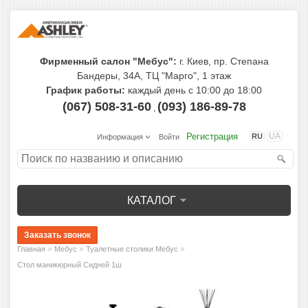
Фирменный салон "Мебус":
г. Киев, пр. Степана
Бандеры, 34А, ТЦ "Марго", 1 этаж
График работы:
каждый день с 10:00 до 18:00
(067) 508-31-60
(093) 186-89-78
,
Регистрация
UA
RU
Информация
Войти
КАТАЛОГ
»
»
»
Главная
Мебус
Туалетные столики Мебус
Стол маникюрный Сидней 1ш