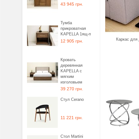
43 945 грн.
Тумба
прикроватная
KAPELLA 1ящ-п
Каркас для 
12 905 грн.
Кровать
деревянная
KAPELLA с
мягким
изголовьем
39 270 грн.
Стул Cerano
11 221 грн.
Стол Martini