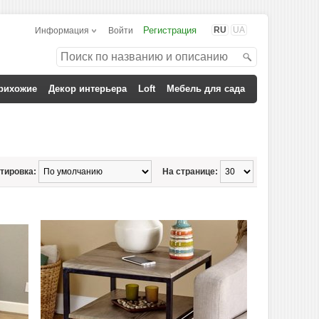
Регистрация
RU
UA
Информация
Войти
рихожие
Декор интерьера
Loft
Мебель для сада
тировка:
На странице: