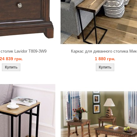
столик Lavidor T809-3W9
Каркас для диванного столика Мик
24 839 грн.
1 880 грн.