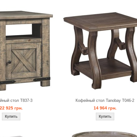
йный стол T837-3
Кофейный стол Tanobay T046-2
22 925 грн.
14 964 грн.