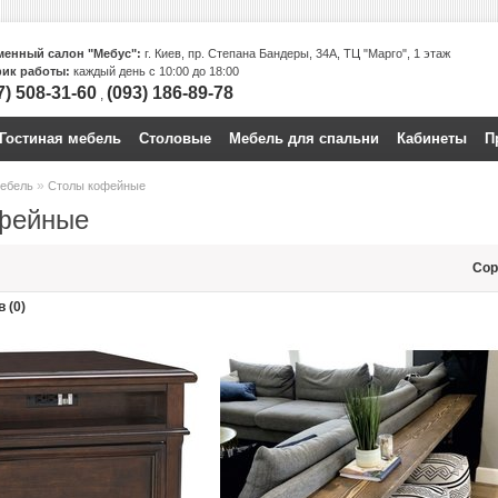
енный салон "Мебус":
г. Киев, пр. Степана Бандеры, 34А, ТЦ "Марго", 1 этаж
ик работы:
каждый день с 10:00 до 18:00
7) 508-31-60
(093) 186-89-78
,
Гостиная мебель
Столовые
Мебель для спальни
Кабинеты
П
»
мебель
Столы кофейные
фейные
Сор
 (0)