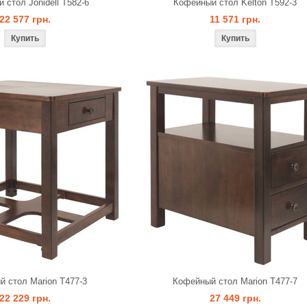
 стол Jonidell T582-6
Кофейный стол Kelton T592-3
22 577 грн.
11 571 грн.
 стол Marion T477-3
Кофейный стол Marion T477-7
22 229 грн.
27 449 грн.