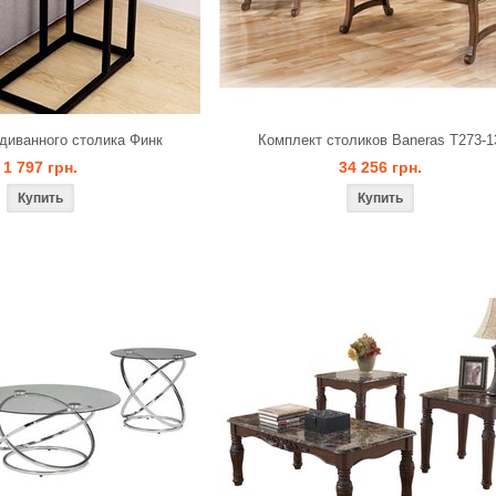
диванного столика Финк
Комплект столиков Baneras T273-1
1 797 грн.
34 256 грн.