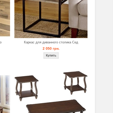
о
Каркас для диванного столика Сед
2 050 грн.