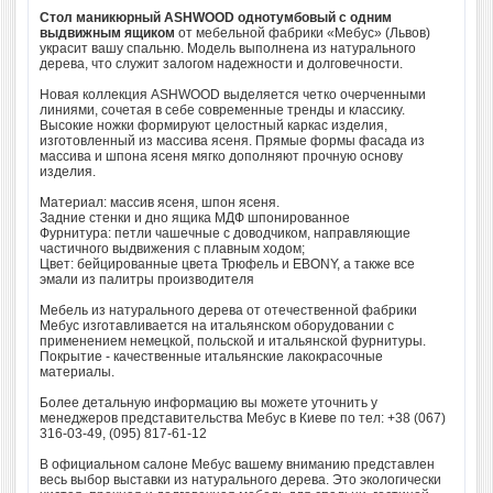
Стол маникюрный ASHWOOD однотумбовый с одним
выдвижным ящиком
от мебельной фабрики «Мебус» (Львов)
украсит вашу спальню. Модель выполнена из натурального
дерева, что служит залогом надежности и долговечности.
Новая коллекция ASHWOOD выделяется четко очерченными
линиями, сочетая в себе современные тренды и классику.
Высокие ножки формируют целостный каркас изделия,
изготовленный из массива ясеня. Прямые формы фасада из
массива и шпона ясеня мягко дополняют прочную основу
изделия.
Материал: массив ясеня, шпон ясеня.
Задние стенки и дно ящика МДФ шпонированное
Фурнитура: петли чашечные с доводчиком, направляющие
частичного выдвижения с плавным ходом;
Цвет: бейцированные цвета Трюфель и EBONY, а также все
эмали из палитры производителя
Мебель из натурального дерева от отечественной фабрики
Мебус изготавливается на итальянском оборудовании с
применением немецкой, польской и итальянской фурнитуры.
Покрытие - качественные итальянские лакокрасочные
материалы.
Более детальную информацию вы можете уточнить у
менеджеров представительства Мебус в Киеве по тел: +38 (067)
316-03-49, (095) 817-61-12
В официальном салоне Мебус вашему вниманию представлен
весь выбор выставки из натурального дерева. Это экологически