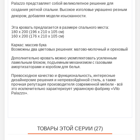
Palazzo представляет собой великолепное решение для
создания уютной спальни. Высокое изголовье украшено резным
декором, добавляя модели изысканности.
Эта кровать предлагается в размере спального места:
180 х 200 (196 х 210 х 105 см)
160 х 200 (176 х 210 х 105 см)
Каркас: массив бука
Возможны два цветовых решения: матово-молочный и ореховый
Дополнительно кровать можно укомплектовать усиленным
ламельным блоком, подъемным механизмом с газовыми
амортизаторами и коробом для белья.
Превосходное качество и функциональность, интересные
дизайнерские решения и непревзойдённой стиль, а также
прочная репутация производителя современной мебели - всё
это исключительно характеризует украинскую фабрику «Vito
Palazzo».
ТОВАРЫ ЭТОЙ СЕРИИ (27)