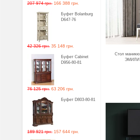
207 974 грн.
166 388 грн.
Буфет Bolanburg
D647-76
42 326 грн.
35 148 грн.
Стол маникю
Буфет Cabinet
ЭМИЛИ
D956-80-81
76 125 грн.
63 206 грн.
Буфет D803-80-81
189 921 грн.
157 644 грн.