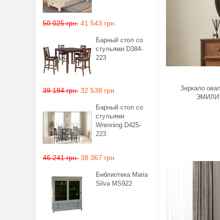
50 025 грн.
41 543 грн.
Барный стол со
стульями D384-
223
Зеркало ова
39 194 грн.
32 538 грн.
ЭМИЛИ
Барный стол со
стульями
Wrenning D425-
223
46 241 грн.
38 367 грн.
Библиотека Maria
Silva MS922