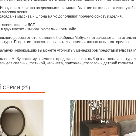
 выделяется четко очерченными линиями. Высокие ножки слегка изогнутой
 массива ясеня.
сада из массива и шпона мягко дополняют прочную основу изделия.
в ясеня, шпон и ДСП.
в двух цветах - Умбра/Трюфель и КремВайс
ального дерева от отечественной фабрики Мебус изготавливается на италья
нитуры. Покрытие - качественные итальянские лакокрасочные материалы.
альную информацию вы можете уточнить у менеджеров представительства Мебус
алоне Мебус вашему вниманию представлен весь выбор выставки из натуральн
ль для спальни, гостиной, кабинета, прихожей, столовой и детской комнаты.
 СЕРИИ (25)