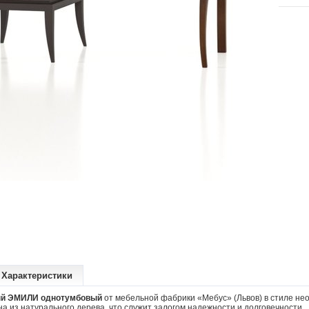
Характеристики
ый ЭМИЛИ однотумбовый
от мебельной фабрики «Мебус» (Львов) в стиле не
а из натурального дерева, что служит залогом надежности и долговечности.