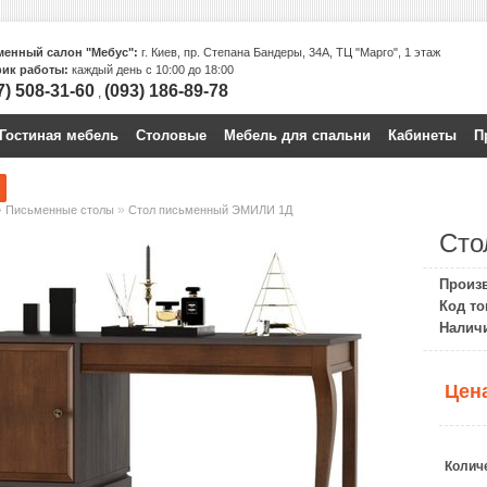
енный салон "Мебус":
г. Киев, пр. Степана Бандеры, 34А, ТЦ "Марго", 1 этаж
ик работы:
каждый день с 10:00 до 18:00
7) 508-31-60
(093) 186-89-78
,
Гостиная мебель
Столовые
Мебель для спальни
Кабинеты
П
»
»
Письменные столы
Стол письменный ЭМИЛИ 1Д
Сто
Произ
Код то
Налич
Цен
Колич