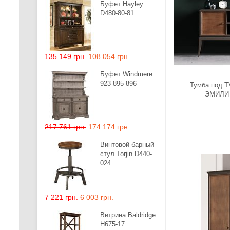
Буфет Hayley
D480-80-81
135 149 грн.
108 054 грн.
Буфет Windmere
923-895-896
Тумба под T
ЭМИЛИ
217 761 грн.
174 174 грн.
Винтовой барный
стул Torjin D440-
024
7 221 грн.
6 003 грн.
Витрина Baldridge
H675-17