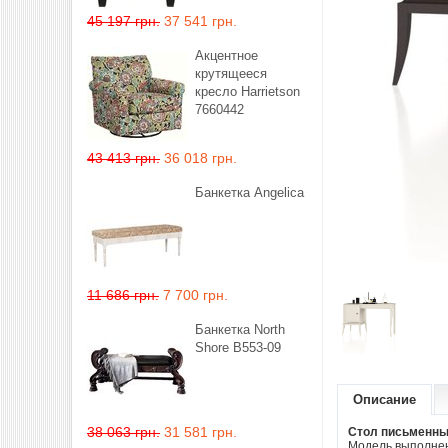
45 197 грн.
37 541 грн.
Акцентное
крутящееся
кресло Harrietson
7660442
43 413 грн.
36 018 грн.
Банкетка Angelica
11 686 грн.
7 700 грн.
Банкетка North
Shore B553-09
Описание
38 063 грн.
31 581 грн.
Стол письменн
Модель выполнен