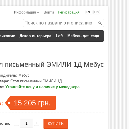
Регистрация
RU
UA
Информация
Войти
рихожие
Декор интерьера
Loft
Мебель для сада
л письменный ЭМИЛИ 1Д Мебус
водитель:
Мебус
вара:
Стол письменный ЭМИЛИ 1Д
ие:
Уточняйте цену и наличие у менеджера.
15 205 грн.
а:
ество: