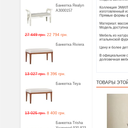
Банкетка Realyn
Коллекция ЭМИЛИ
A3000157
изготовленный из
Прямые формы фа
Материал: масси
Модель доступна 
27 449 грн.
22 794 грн.
Мебель из натур
итальянской фур
Банкетка Riviera
Цену и более дет
В официальном с
долговечная мебе
13 027 грн.
8 396 грн.
ТОВАРЫ ЭТОЙ
Банкетка Teya
13 025 грн.
8 400 грн.
Банкетка Trisha
Yearwood 920-823