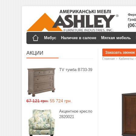
Фирм
Граф
(06
Мебус
Наличие в салоне
Мягкая мебель
АКЦИИ
»
Главная
Кабинеты
TV тумба B733-39
67 121 грн.
55 724 грн.
Акцентное кресло
2820021